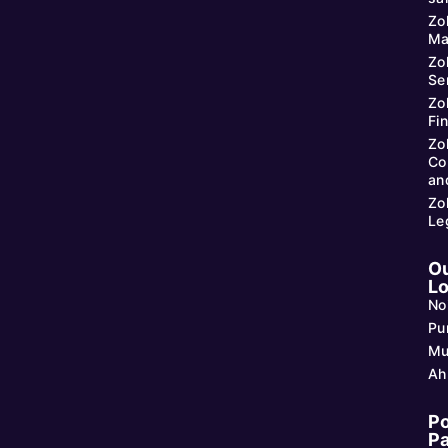
Zo
Ma
Zo
Se
Zo
Fi
Zo
Co
an
Zo
Le
O
Lo
No
Pu
Mu
Ah
Po
P